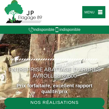
MENU
indisponible
indisponible
ENTREPRISE ABATTAGE D'ARBRES
AVROLLES 89600
Prix forfaitaire, excellent rapport
qualité/prix
NOS RÉALISATIONS