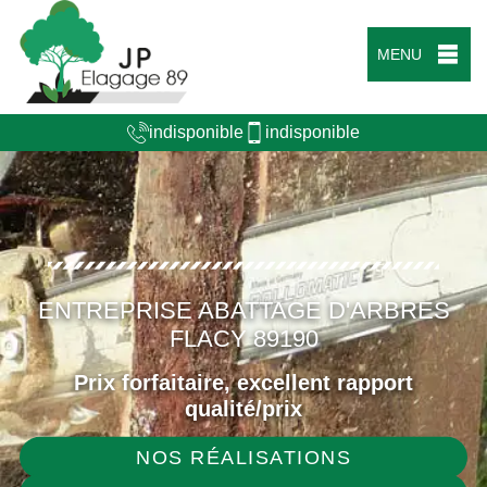
MENU
indisponible
indisponible
ENTREPRISE ABATTAGE D'ARBRES
FLACY 89190
Prix forfaitaire, excellent rapport
qualité/prix
NOS RÉALISATIONS