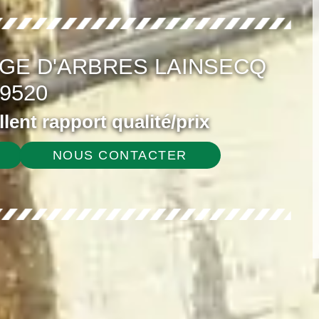
GE D'ARBRES LAINSECQ
9520
ellent rapport qualité/prix
NOUS CONTACTER