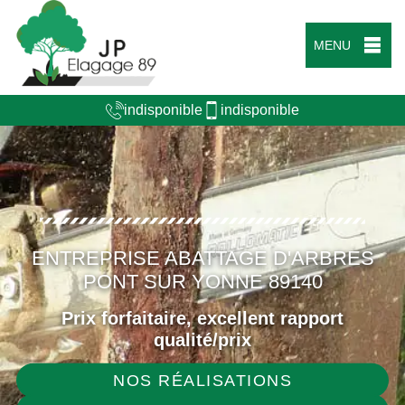
MENU
indisponible
indisponible
ENTREPRISE ABATTAGE D'ARBRES
PONT SUR YONNE 89140
Prix forfaitaire, excellent rapport
qualité/prix
NOS RÉALISATIONS