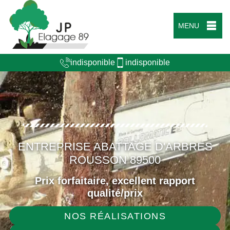
MENU
indisponible
indisponible
ENTREPRISE ABATTAGE D'ARBRES
ROUSSON 89500
Prix forfaitaire, excellent rapport
qualité/prix
NOS RÉALISATIONS