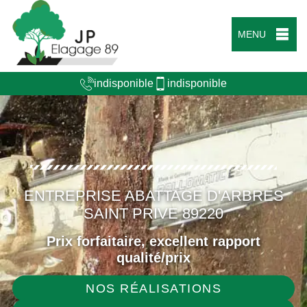
MENU
indisponible
indisponible
ENTREPRISE ABATTAGE D'ARBRES
SAINT PRIVE 89220
Prix forfaitaire, excellent rapport
qualité/prix
NOS RÉALISATIONS