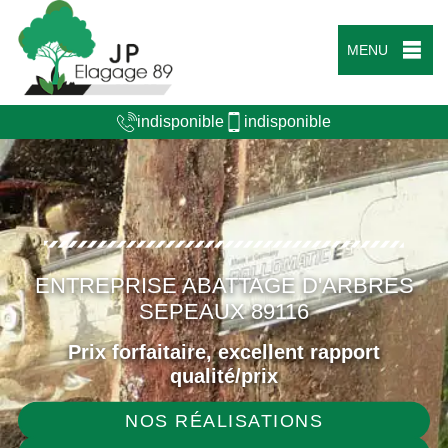
MENU
indisponible
indisponible
ENTREPRISE ABATTAGE D'ARBRES
SEPEAUX 89116
Prix forfaitaire, excellent rapport
qualité/prix
NOS RÉALISATIONS