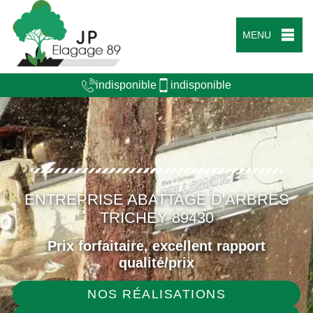
MENU
indisponible
indisponible
ENTREPRISE ABATTAGE D'ARBRES
TRICHEY 89430
Prix forfaitaire, excellent rapport
qualité/prix
NOS RÉALISATIONS