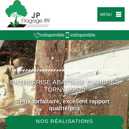
MENU
indisponible
indisponible
ENTREPRISE ABATTAGE D'ARBRES
TURNY 89570
Prix forfaitaire, excellent rapport
qualité/prix
NOS RÉALISATIONS