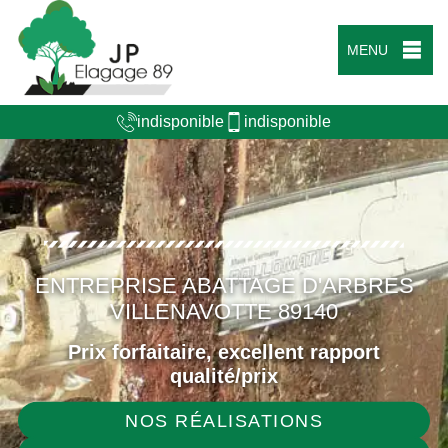
MENU
indisponible
indisponible
ENTREPRISE ABATTAGE D'ARBRES
VILLENAVOTTE 89140
Prix forfaitaire, excellent rapport
qualité/prix
NOS RÉALISATIONS