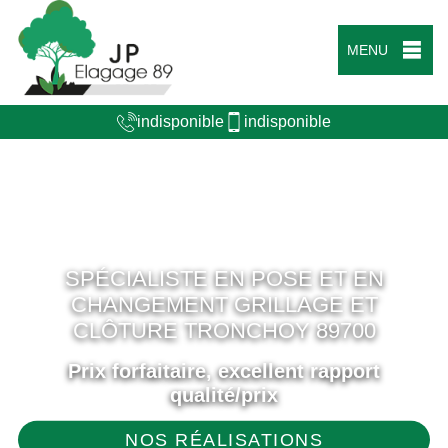
MENU
indisponible
indisponible
SPÉCIALISTE EN POSE ET EN
CHANGEMENT GRILLAGE ET
CLÔTURE TRONCHOY 89700
Prix forfaitaire, excellent rapport
qualité/prix
NOS RÉALISATIONS