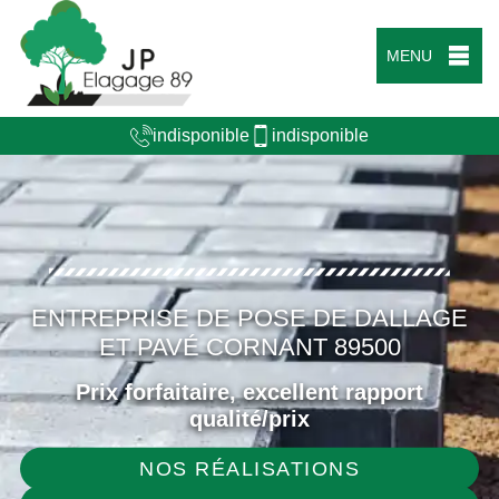
MENU
indisponible
indisponible
ENTREPRISE DE POSE DE DALLAGE
ET PAVÉ CORNANT 89500
Prix forfaitaire, excellent rapport
qualité/prix
NOS RÉALISATIONS