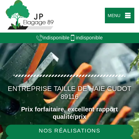
MENU
indisponible
indisponible
ENTREPRISE TAILLE DE HAIE CUDOT
89116
Prix forfaitaire, excellent rapport
qualité/prix
NOS RÉALISATIONS