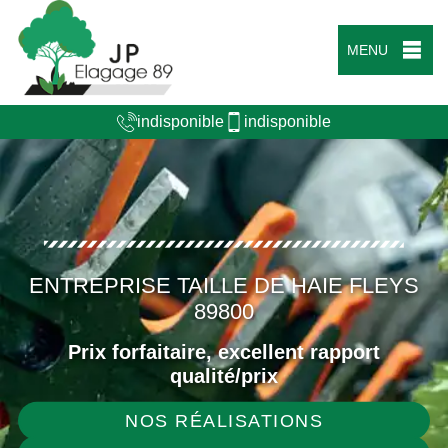
MENU
indisponible
indisponible
ENTREPRISE TAILLE DE HAIE FLEYS
89800
Prix forfaitaire, excellent rapport
qualité/prix
NOS RÉALISATIONS