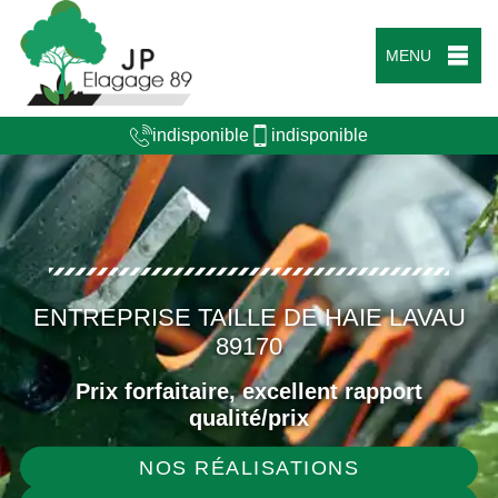
MENU
indisponible
indisponible
ENTREPRISE TAILLE DE HAIE LAVAU
89170
Prix forfaitaire, excellent rapport
qualité/prix
NOS RÉALISATIONS