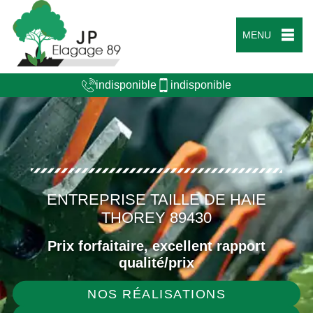
MENU
indisponible
indisponible
ENTREPRISE TAILLE DE HAIE
THOREY 89430
Prix forfaitaire, excellent rapport
qualité/prix
NOS RÉALISATIONS