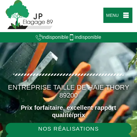
MENU
indisponible
indisponible
ENTREPRISE TAILLE DE HAIE THORY
89200
Prix forfaitaire, excellent rapport
qualité/prix
NOS RÉALISATIONS