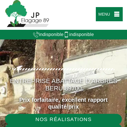
MENU
indisponible
indisponible
ENTREPRISE ABATTAGE D'ARBRES
BERU 89700
Prix forfaitaire, excellent rapport
qualité/prix
NOS RÉALISATIONS