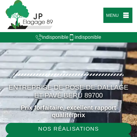
MENU
indisponible
indisponible
ENTREPRISE DE POSE DE DALLAGE
ET PAVÉ BERU 89700
Prix forfaitaire, excellent rapport
qualité/prix
NOS RÉALISATIONS