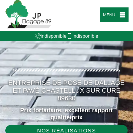
MENU
indisponible
indisponible
ENTREPRISE DE POSE DE DALLAGE
ET PAVÉ CHASTELLUX SUR CURE
89630
Prix forfaitaire, excellent rapport
qualité/prix
NOS RÉALISATIONS