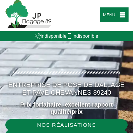
MENU
indisponible
indisponible
ENTREPRISE DE POSE DE DALLAGE
ET PAVÉ CHEVANNES 89240
Prix forfaitaire, excellent rapport
qualité/prix
NOS RÉALISATIONS