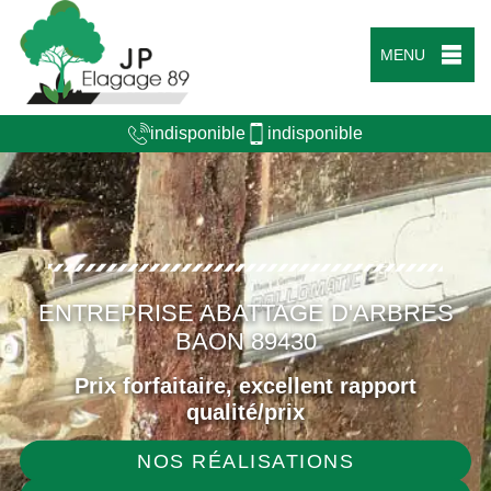
MENU
indisponible
indisponible
ENTREPRISE ABATTAGE D'ARBRES
BAON 89430
Prix forfaitaire, excellent rapport
qualité/prix
NOS RÉALISATIONS